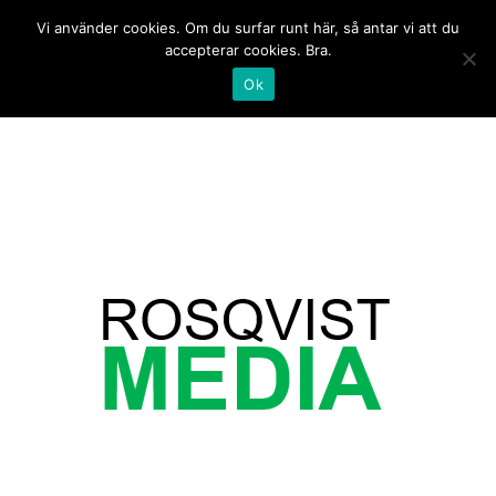
Hoppa
Sök
Vi använder cookies. Om du surfar runt här, så antar vi att du
till
accepterar cookies. Bra.
innehåll
Ok